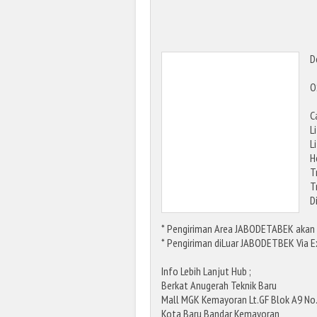
D
O
C
L
L
H
T
T
D
* Pengiriman Area JABODETABEK akan 
* Pengiriman diLuar JABODETBEK Via Ex
Info Lebih Lanjut Hub ;
Berkat Anugerah Teknik Baru
Mall MGK Kemayoran Lt.GF Blok A9 No.5
Kota Baru Bandar Kemayoran