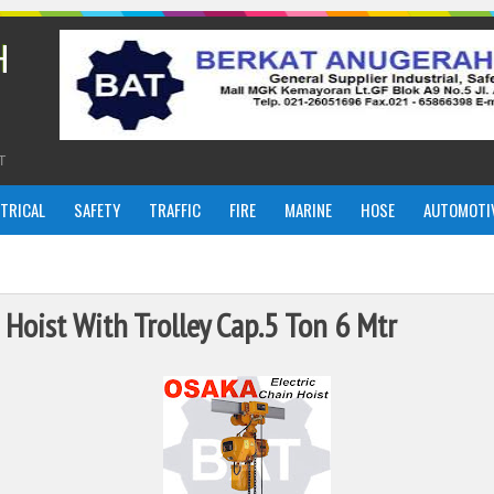
H
T
CTRICAL
SAFETY
TRAFFIC
FIRE
MARINE
HOSE
AUTOMOTI
 Hoist With Trolley Cap.5 Ton 6 Mtr