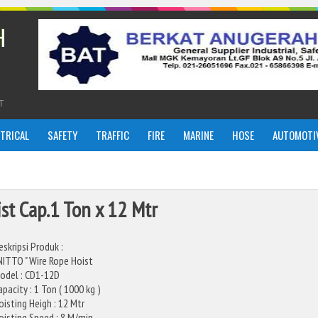
H
T
CTRICAL
SAFETY
TRAFFIC
FIRE
MARINE
HOSE
AUTOMOTI
st Cap.1 Ton x 12 Mtr
eskripsi Produk :
 NITTO " Wire Rope Hoist
odel : CD1-12D
apacity : 1 Ton ( 1000 kg )
oisting Heigh : 12 Mtr
oisting Speed : 8 M/min