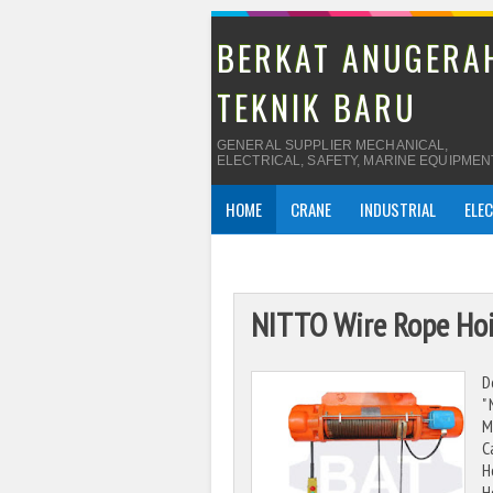
BERKAT ANUGERA
TEKNIK BARU
GENERAL SUPPLIER MECHANICAL,
ELECTRICAL, SAFETY, MARINE EQUIPMEN
HOME
CRANE
INDUSTRIAL
ELE
NITTO Wire Rope Hoi
D
"
M
C
H
H