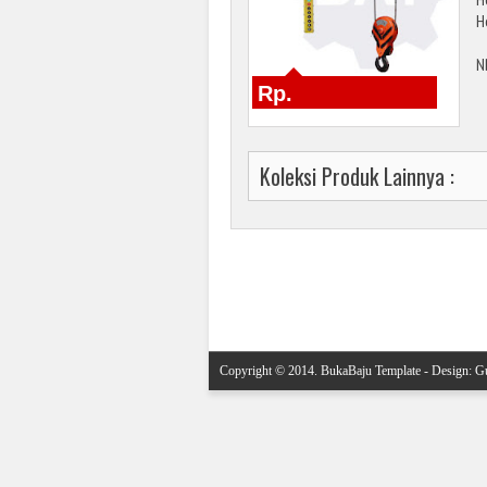
H
N
*
Rp.
*
Koleksi Produk Lainnya :
Posting Lebih Baru
Copyright © 2014.
BukaBaju Template
- Design:
Gu