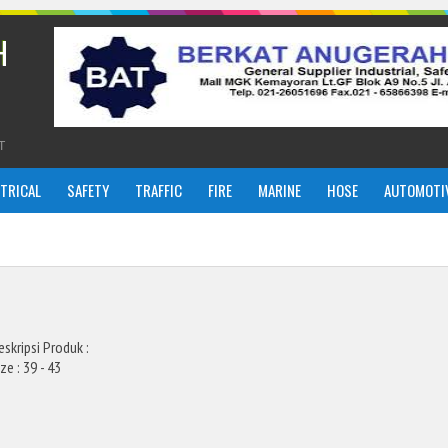
H
T
CTRICAL
SAFETY
TRAFFIC
FIRE
MARINE
HOSE
AUTOMOTI
eskripsi Produk :
ize : 39 - 43